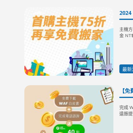
20
主機方
金 NT
最新
【免費
完成 W
遠振提