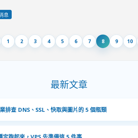
消息
1
2
3
4
5
6
7
8
9
10
最新文章
排查 DNS、SSL、快取與圖片的 5 個瓶頸
de 要穩定跑起來，VPS 先準備這 5 件事