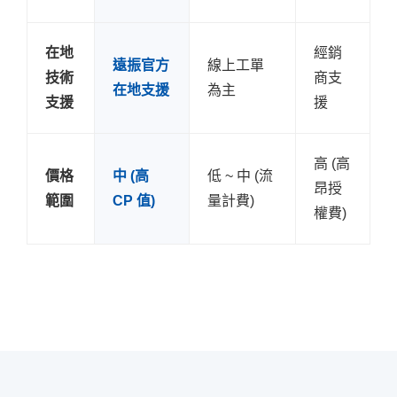
在地
經銷
遠振官方
線上工單
技術
商支
在地支援
為主
支援
援
高 (高
價格
中 (高
低 ~ 中 (流
昂授
範圍
CP 值)
量計費)
權費)