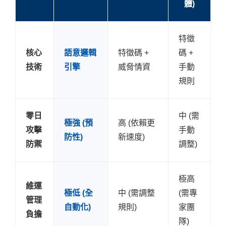
體)
特徵
核心
語意邏輯
特徵碼 +
碼 +
技術
引擎
威脅情資
手動
規則
零日
中 (需
極強 (預
高 (依賴更
攻擊
手動
防性)
新速度)
防禦
調整)
極高
維運
極低 (全
中 (需調整
(需專
管理
自動化)
規則)
家團
負擔
隊)