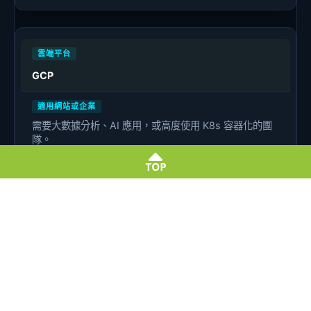
GCP
需要大數據分析、AI 應用，或高度使用 K8s 容器化的團
隊。
按秒計費
提供長期使用折扣（SUD），但跨區頻寬傳輸計費複雜。
高
需要熟悉 Linux 運維與 Kubernetes 網路配置的資深人
員。