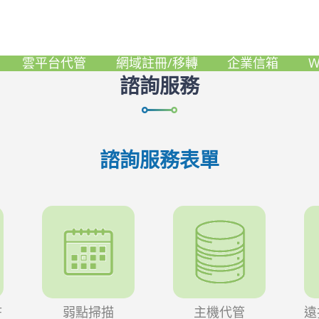
諮詢服務
雲平台代管
網域註冊/移轉
企業信箱
W
諮詢服務
諮詢服務表單
F
弱點掃描
主機代管
遠