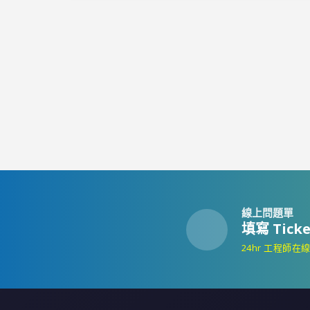
線上問題單
填寫 Ticke
24hr 工程師在