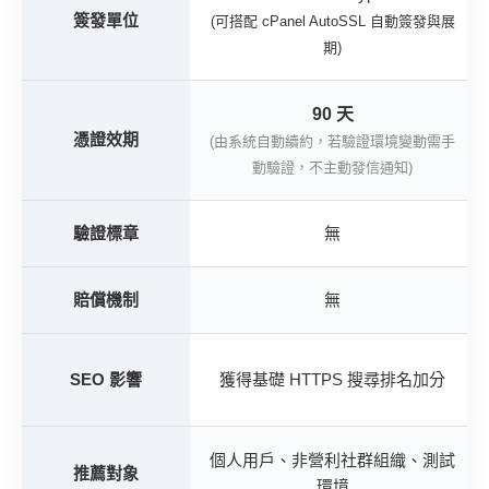
簽發單位
(可搭配 cPanel AutoSSL 自動簽發與展
期)
90 天
憑證效期
(由系統自動續約，若驗證環境變動需手
動驗證，不主動發信通知)
驗證標章
無
賠償機制
無
SEO 影響
獲得基礎 HTTPS 搜尋排名加分
個人用戶、非營利社群組織、測試
推薦對象
環境